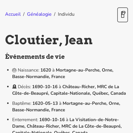
Accueil
/
Généalogie
/
Individu
Cloutier, Jean
Événements de vie
🎂 Naissance:
1620
à
Mortagne-au-Perche, Orne,
Basse-Normandie, France
🪦 Décès:
1690-10-16
à
Château-Richer, MRC de La
Côte-de-Beaupré, Capitale-Nationale, Québec, Canada
Baptême:
1620-05-13
à
Mortagne-au-Perche, Orne,
Basse-Normandie, France
Enterrement:
1690-10-16
à
La Visitation-de-Notre-
Dame, Château-Richer, MRC de La Côte-de-Beaupré,
Capitale-Nationale, Québec, Canada