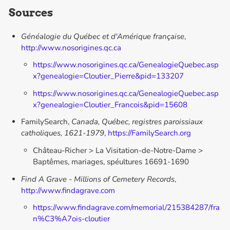
Sources
Généalogie du Québec et d'Amérique française
,
http://www.nosorigines.qc.ca
https://www.nosorigines.qc.ca/GenealogieQuebec.asp
x?genealogie=Cloutier_Pierre&pid=133207
https://www.nosorigines.qc.ca/GenealogieQuebec.asp
x?genealogie=Cloutier_Francois&pid=15608
FamilySearch,
Canada, Québec, registres paroissiaux
catholiques, 1621-1979
,
https://FamilySearch.org
Château-Richer > La Visitation-de-Notre-Dame >
Baptêmes, mariages, spéultures 16691-1690
Find A Grave - Millions of Cemetery Records
,
http://www.findagrave.com
https://www.findagrave.com/memorial/215384287/fra
n%C3%A7ois-cloutier