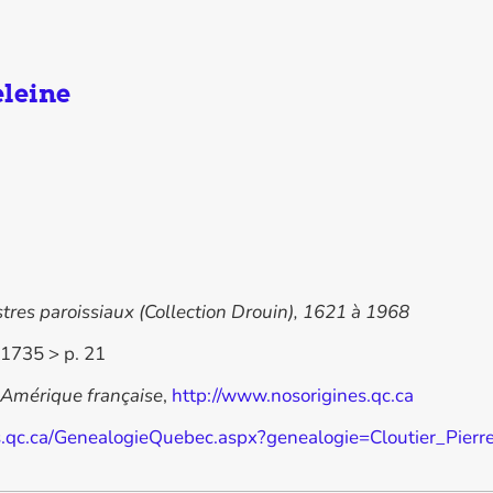
leine
gistres paroissiaux (Collection Drouin), 1621 à 1968
1735 > p. 21
'Amérique française
,
http://www.nosorigines.qc.ca
s.qc.ca/GenealogieQuebec.aspx?genealogie=Cloutier_Pier