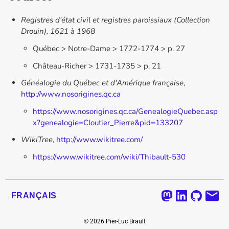
Registres d'état civil et registres paroissiaux (Collection
Drouin), 1621 à 1968
Québec > Notre-Dame > 1772-1774 > p. 27
Château-Richer > 1731-1735 > p. 21
Généalogie du Québec et d'Amérique française
,
http://www.nosorigines.qc.ca
https://www.nosorigines.qc.ca/GenealogieQuebec.asp
x?genealogie=Cloutier_Pierre&pid=133207
WikiTree
,
http://www.wikitree.com/
https://www.wikitree.com/wiki/Thibault-530
FRANÇAIS
©
2026
Pier-Luc Brault