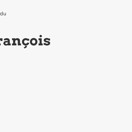
idu
rançois