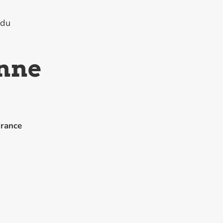
idu
anne
rance