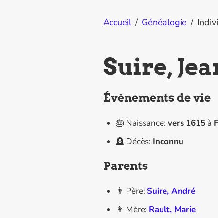
Accueil
/
Généalogie
/
Indiv
Suire, Je
Événements de vie
🎂 Naissance:
vers
1615
à
F
🪦 Décès:
Inconnu
Parents
👨 Père:
Suire, André
👩 Mère:
Rault, Marie