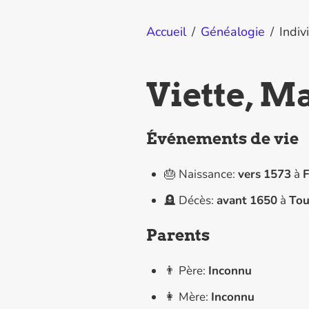
Accueil
/
Généalogie
/
Indiv
Viette, M
Événements de vie
🎂 Naissance:
vers
1573
à
F
🪦 Décès:
avant
1650
à
Tou
Parents
👨 Père:
Inconnu
👩 Mère:
Inconnu