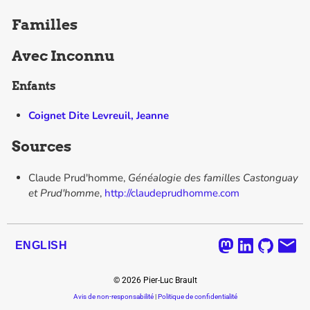
Familles
Avec
Inconnu
Enfants
Coignet Dite Levreuil, Jeanne
Sources
Claude Prud'homme,
Généalogie des familles Castonguay
et Prud'homme
,
http://claudeprudhomme.com
ENGLISH
©
2026
Pier-Luc Brault
Avis de non-responsabilité
|
Politique de confidentialité