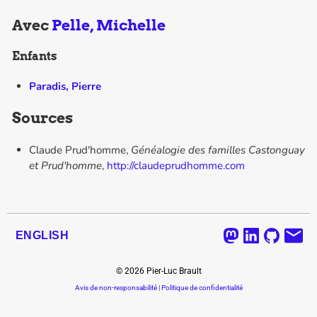
Avec
Pelle, Michelle
Enfants
Paradis, Pierre
Sources
Claude Prud'homme,
Généalogie des familles Castonguay
et Prud'homme
,
http://claudeprudhomme.com
ENGLISH
©
2026
Pier-Luc Brault
Avis de non-responsabilité
|
Politique de confidentialité